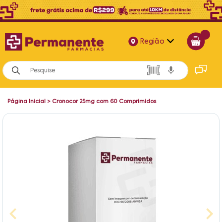
Região
Alagoas
Bahia
Página Inicial
>
Cronocor 25mg com 60 Comprimidos
Paraíba
Pernambuco