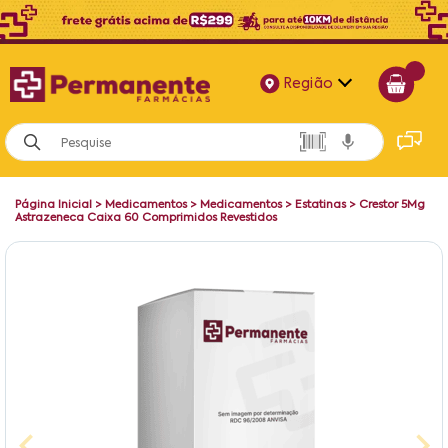
Região
Alagoas
Bahia
Página Inicial
>
Medicamentos
>
Medicamentos
>
Estatinas
>
Crestor 5Mg
Paraíba
Astrazeneca Caixa 60 Comprimidos Revestidos
Pernambuco