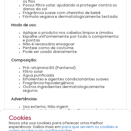
os fios
Possui filtro solar, ajudando a proteger contra os
danos do sol
Fragrância suave com cheirinho de bebê
Fórmula vegana e dermatologicamente testada
Modo de uso:
Aplique o produto nos cabelos limpos e úmidos
Espalhe uniformemente por todo o comprimento
e pontas
Não é necessário enxaguar
Penteie como de costume
Pode ser usado diariamente
Composição:
Pró-vitamina B5 (Pantenol)
Filtro solar
Água purificada
Emolientes e agentes condicionantes suaves
Fragrância hipoalergênica
Outros ingredientes dermatologicamente
seguros
Advertências:
Uso externo. Não ingerir
Evite contato com os olhos. Em caso de contato,
enxágue com água em abundância
Cookies
Suspenda o uso em caso de irritação ou alergia
Não utilizar em crianças menores de 3 anos
Nosso site usa cookies para oferecer uma melhor
Mantenha fora do alcance de crianças
experiência. Saiba mais em
para que servem os cookies e
Armazene em local fresco, seco e ao abrigo da luz
como mudar suas configurações.