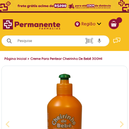
Região
Alagoas
Bahia
Página Inicial
>
Creme Para Pentear Cheirinho De Bebê 300Ml
Paraíba
Pernambuco