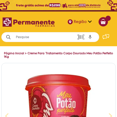
Região
Alagoas
Bahia
Página Inicial
>
Creme Para Tratamento Corpo Dourado Meu Potão Perfeito
Paraíba
1Kg
Pernambuco