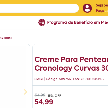
Seja b
Faça
L
Programa de Benefício em M
vas 300Ml
Creme Para Pentear
Cronology Curvas 3
SIAGE
| Código: 589756 | EAN: 7891033583102
64,99
15% OFF
54,99