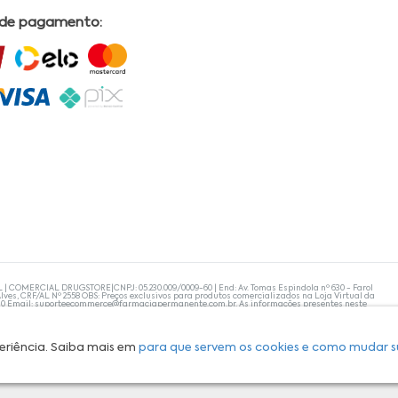
 de pagamento:
L | COMERCIAL DRUGSTORE|CNPJ: 05.230.009/0009-60 | End: Av. Tomas Espindola nº 630 - Farol
lves, CRF/AL Nº 2558 OBS: Preços exclusivos para produtos comercializados na Loja Virtual da
30 Email:
suporteecommerce@farmaciapermanente.com.br
. As informações presentes neste
 orientações de um profissional da área médica. Apenas o médico está capacitado para
s persistirem, um médico deve ser consultado. A Farmácia Permanente trabalha com as
 compras com tranquilidade. A privacidade e a segurança dos clientes são compromissos da
isponibilidade de produto em nosso estoque.
eriência. Saiba mais em
para que servem os cookies e como mudar s