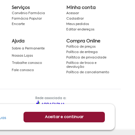
Serviços
Minha conta
Convênio Farmácia
Acessar
Farmácia Popular
Cadastrar
Encarte
Meus pedidos
Editar endereços
Ajuda
Compra Online
Política de preços
Sobre a Permanente
Política de entrega
Nossas Lojas
Polítitca de privacidade
Política de troca e
Trabalhe conosco
devolução
Fale conosco
Política de cancelamento
Rede associada a:
Aceitar e continuar
uas