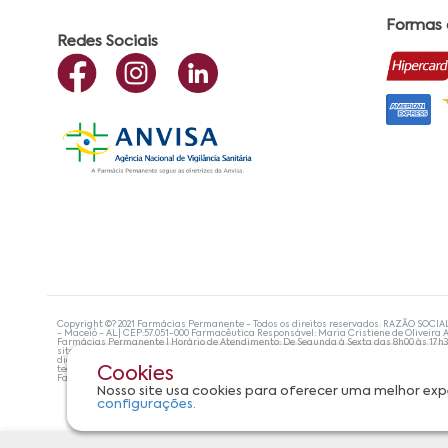
Formas
Redes Sociais
Copyright ©? 2021 Farmácias Permanente - Todos os direitos reservados. RAZÃO SOCIA
- Maceió - AL| CEP:57.051-000 Farmacêutica Responsável: Maria Cristiene de Oliveira A
Farmácias Permanente | Horário de Atendimento: De Segunda à Sexta das 8h00 às 17h
site não devem ser utilizadas para automedicação e, de forma alguma, substituem as
diagnosticar problemas de saúde e prescrever o tratamento adequado. Se os sintoma
tecnologias mais avançadas de proteção de dados, para que você possa realizar suas
Cookies
Farmácias Permanente. Todos os pedidos efetuados estão sujeitos à confirmação da d
Nosso site usa cookies para oferecer uma melhor exp
configurações.