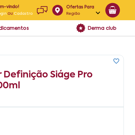
em-vindo!
Ofertas Para
ou
Região
ogin
Cadastro
Alagoas
edicamentos
Derma club
Bahia
Paraíba
Pernambuco
 Definição Siáge Pro
00ml