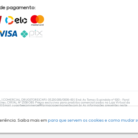
 de pagamento:
L | COMERCIAL DRUGSTORE|CNPJ: 05.230.009/0009-60 | End: Av. Tomas Espindola nº 630 - Farol
lves, CRF/AL Nº 2558 OBS: Preços exclusivos para produtos comercializados na Loja Virtual da
30 Email:
suporteecommerce@farmaciapermanente.com.br
. As informações presentes neste
 orientações de um profissional da área médica. Apenas o médico está capacitado para
s persistirem, um médico deve ser consultado. A Farmácia Permanente trabalha com as
 compras com tranquilidade. A privacidade e a segurança dos clientes são compromissos da
isponibilidade de produto em nosso estoque.
eriência. Saiba mais em
para que servem os cookies e como mudar s