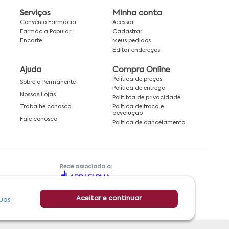
Serviços
Minha conta
Convênio Farmácia
Acessar
Farmácia Popular
Cadastrar
Encarte
Meus pedidos
Editar endereços
Ajuda
Compra Online
Política de preços
Sobre a Permanente
Política de entrega
Nossas Lojas
Polítitca de privacidade
Política de troca e
Trabalhe conosco
devolução
Fale conosco
Política de cancelamento
Rede associada a:
Aceitar e continuar
uas