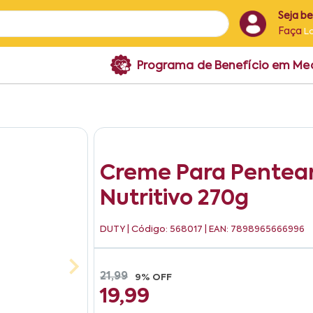
Seja b
Faça
L
Programa de Benefício em M
Creme Para Pentear
Nutritivo 270g
DUTY
| Código: 568017 | EAN: 7898965666996
21,99
9% OFF
19,99