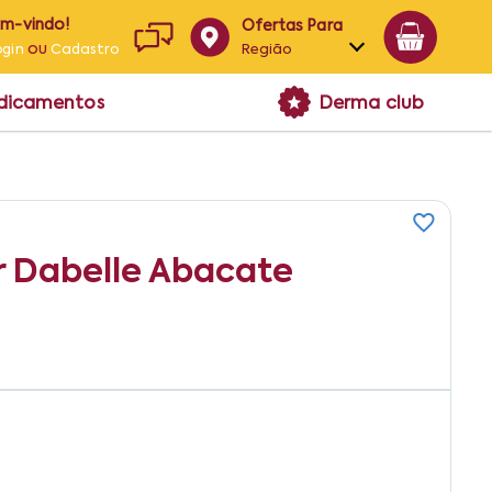
em-vindo!
Ofertas Para
ou
Região
ogin
Cadastro
Alagoas
edicamentos
Derma club
Bahia
Paraíba
Pernambuco
 Dabelle Abacate