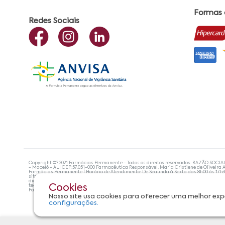
Formas
Redes Sociais
Copyright ©? 2021 Farmácias Permanente - Todos os direitos reservados. RAZÃO SOCIA
- Maceió - AL| CEP:57.051-000 Farmacêutica Responsável: Maria Cristiene de Oliveira A
Farmácias Permanente | Horário de Atendimento: De Segunda à Sexta das 8h00 às 17h
site não devem ser utilizadas para automedicação e, de forma alguma, substituem as
diagnosticar problemas de saúde e prescrever o tratamento adequado. Se os sintoma
tecnologias mais avançadas de proteção de dados, para que você possa realizar suas
Cookies
Farmácias Permanente. Todos os pedidos efetuados estão sujeitos à confirmação da d
Nosso site usa cookies para oferecer uma melhor exp
configurações.