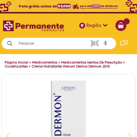
Região
Alagoas
Bahia
Página Inicial
>
Medicamentos
>
Medicamentos Isentos De Prescrição
>
Paraíba
Cicatrizantes
>
Creme Hidratante Genom Derma Dermon 20G
Pernambuco