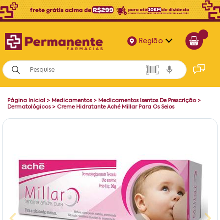
Região
Alagoas
Bahia
Página Inicial
>
Medicamentos
>
Medicamentos Isentos De Prescrição
>
Paraíba
Dermatológicos
>
Creme Hidratante Aché Millar Para Os Seios
Pernambuco