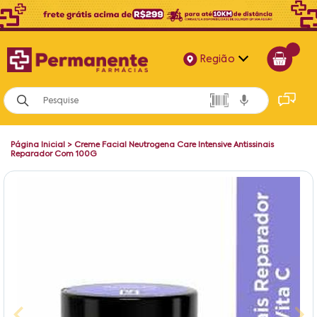
Região
Alagoas
Bahia
Página Inicial
>
Creme Facial Neutrogena Care Intensive Antissinais
Paraíba
Reparador Com 100G
Pernambuco