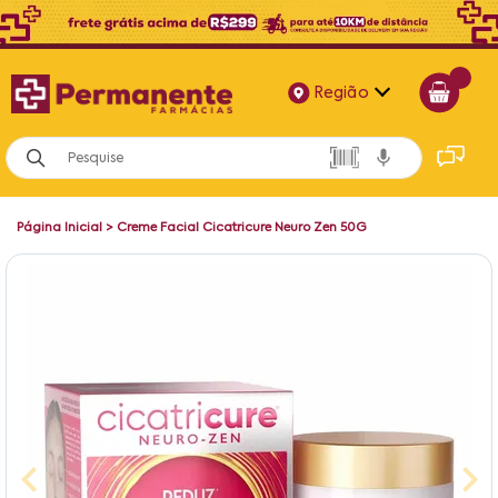
Região
Alagoas
Bahia
Página Inicial
>
Creme Facial Cicatricure Neuro Zen 50G
Paraíba
Pernambuco