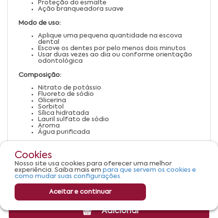
Proteção do esmalte
Ação branqueadora suave
Modo de uso:
Aplique uma pequena quantidade na escova
dental
Escove os dentes por pelo menos dois minutos
Usar duas vezes ao dia ou conforme orientação
odontológica
Composição:
Nitrato de potássio
Fluoreto de sódio
Glicerina
Sorbitol
Sílica hidratada
Lauril sulfato de sódio
Aroma
Água purificada
Advertências:
Cookies
Uso externo
Nosso site usa cookies para oferecer uma melhor
Não ingerir
experiência. Saiba mais em
para que servem os cookies e
Manter fora do alcance de crianças
como mudar suas configurações.
Aceitar e continuar
Adicionar