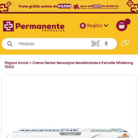
Região
Alagoas
Bahia
Página Inicial
>
Creme Dental Sensodyne Sensibilidade e Esmalte Whitening
Paraíba
100G
Pernambuco