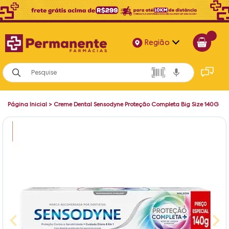
Região
Alagoas
Bahia
Página Inicial
>
Creme Dental Sensodyne Proteção Completa Big Size 140G
Paraíba
Pernambuco