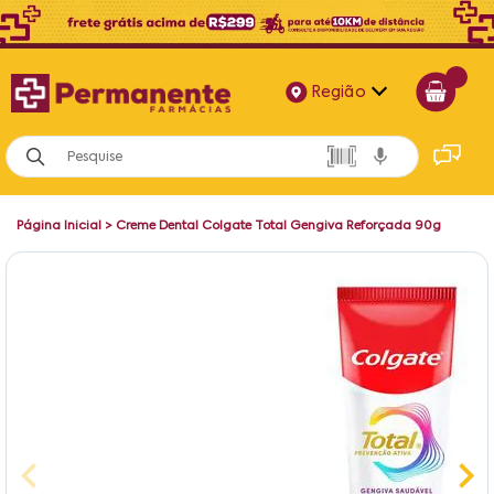
Região
Alagoas
Bahia
Página Inicial
>
Creme Dental Colgate Total Gengiva Reforçada 90g
Paraíba
Pernambuco