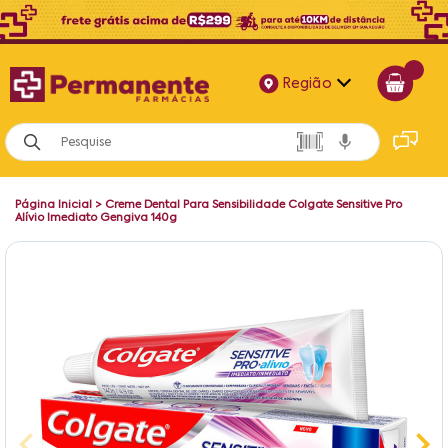
Região
Alagoas
Bahia
Página Inicial
>
Creme Dental Para Sensibilidade Colgate Sensitive Pro
Paraíba
Alívio Imediato Gengiva 140g
Pernambuco