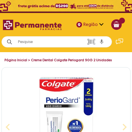
Região
Alagoas
Bahia
Página Inicial
>
Creme Dental Colgate Periogard 90G 2 Unidades
Paraíba
Pernambuco