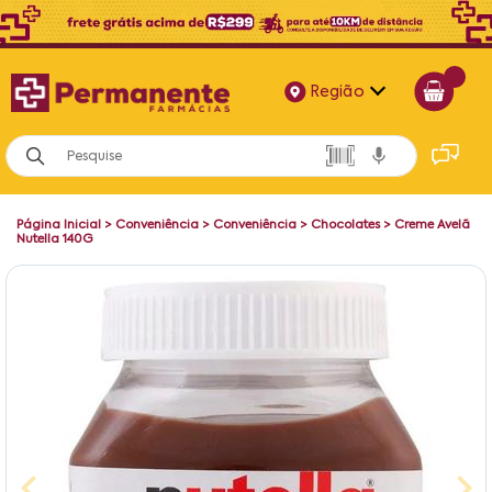
Região
Alagoas
Bahia
Página Inicial
>
Conveniência
>
Conveniência
>
Chocolates
>
Creme Avelã
Paraíba
Nutella 140G
Pernambuco