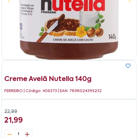
Creme Avelã Nutella 140g
FERREIRO
| Código: 406373 | EAN: 7898024395232
22,99
21,99
1