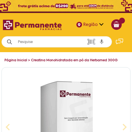
Região
Alagoas
Bahia
Página Inicial
>
Creatina Monohidratada em pó da Herbamed 300G
Paraíba
Pernambuco