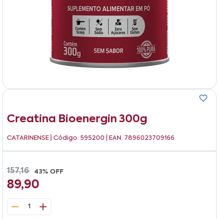
Creatina Bioenergin 300g
CATARINENSE
| Código: 595200 | EAN: 7896023709166
157,16
43% OFF
89,90
1