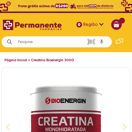
Região
Alagoas
Bahia
Página Inicial
>
Creatina Bioenergin 300G
Paraíba
Pernambuco