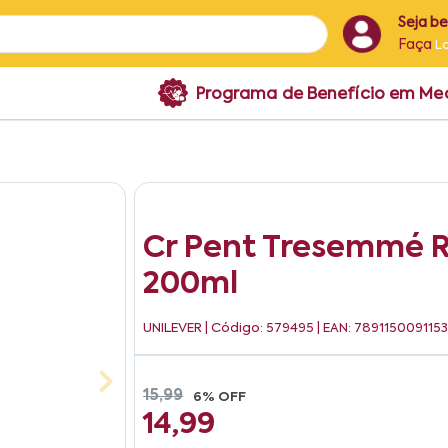
Seja b
Faça
L
Programa de Benefício em M
Cr Pent Tresemmé R
200ml
UNILEVER
| Código: 579495 | EAN: 789115009115
15,99
6% OFF
14,99