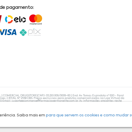
 de pagamento:
L | COMERCIAL DRUGSTORE|CNPJ: 05.230.009/0009-60 | End: Av. Tomas Espindola nº 630 - Farol
lves, CRF/AL Nº 2558 OBS: Preços exclusivos para produtos comercializados na Loja Virtual da
30 Email:
suporteecommerce@farmaciapermanente.com.br
. As informações presentes neste
 orientações de um profissional da área médica. Apenas o médico está capacitado para
s persistirem, um médico deve ser consultado. A Farmácia Permanente trabalha com as
 compras com tranquilidade. A privacidade e a segurança dos clientes são compromissos da
isponibilidade de produto em nosso estoque.
eriência. Saiba mais em
para que servem os cookies e como mudar s