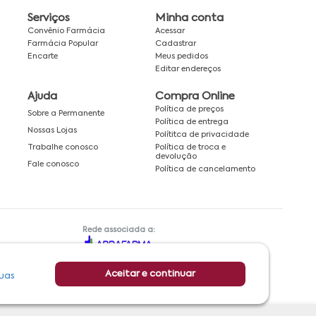
Serviços
Minha conta
Convênio Farmácia
Acessar
Farmácia Popular
Cadastrar
Encarte
Meus pedidos
Editar endereços
Ajuda
Compra Online
Política de preços
Sobre a Permanente
Política de entrega
Nossas Lojas
Polítitca de privacidade
Política de troca e
Trabalhe conosco
devolução
Fale conosco
Política de cancelamento
Rede associada a:
Aceitar e continuar
uas