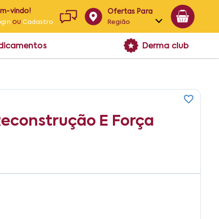
em-vindo!
Ofertas Para
ou
Região
ogin
Cadastro
Alagoas
edicamentos
Derma club
Bahia
Paraíba
Pernambuco
econstrução E Força
3