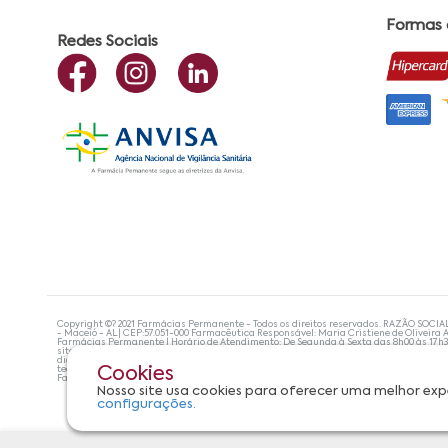
Formas
Redes Sociais
Copyright ©? 2021 Farmácias Permanente - Todos os direitos reservados. RAZÃO SOCIA
- Maceió - AL| CEP:57.051-000 Farmacêutica Responsável: Maria Cristiene de Oliveira A
Farmácias Permanente | Horário de Atendimento: De Segunda à Sexta das 8h00 às 17h
site não devem ser utilizadas para automedicação e, de forma alguma, substituem as
diagnosticar problemas de saúde e prescrever o tratamento adequado. Se os sintoma
tecnologias mais avançadas de proteção de dados, para que você possa realizar suas
Cookies
Farmácias Permanente. Todos os pedidos efetuados estão sujeitos à confirmação da d
Nosso site usa cookies para oferecer uma melhor exp
configurações.