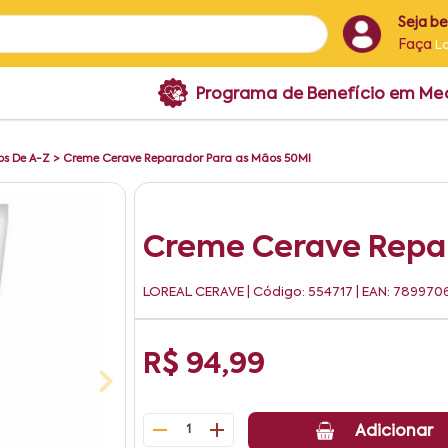
Seja b
Faça
L
Programa de Benefício em M
s De A-Z
>
Creme Cerave Reparador Para as Mãos 50Ml
Creme Cerave Repar
LOREAL CERAVE
| Código: 554717 | EAN: 789970
R$ 94,99
1
Adicionar