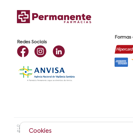
Formas
Redes Sociais
Copyright ©? 2021 Farmácias Permanente - Todos os direitos reservados. RAZÃO SOCIA
- Maceió - AL| CEP:57.051-000 Farmacêutica Responsável: Maria Cristiene de Oliveira A
Cookies
Farmácias Permanente | Horário de Atendimento: De Segunda à Sexta das 8h00 às 17h