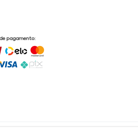
 de pagamento:
L | COMERCIAL DRUGSTORE|CNPJ: 05.230.009/0009-60 | End: Av. Tomas Espindola nº 630 - Farol
lves, CRF/AL Nº 2558 OBS: Preços exclusivos para produtos comercializados na Loja Virtual da
30 Email:
suporteecommerce@farmaciapermanente.com.br
. As informações presentes neste