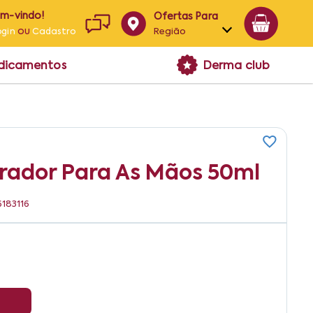
em-vindo!
Ofertas Para
ou
Região
ogin
Cadastro
Alagoas
edicamentos
Derma club
Bahia
Paraíba
Pernambuco
ador Para As Mãos 50ml
6183116