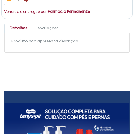
1
Vendido e entregue por
Farmácia Permanente
Detalhes
Avaliações
Produto não apresenta descrição.