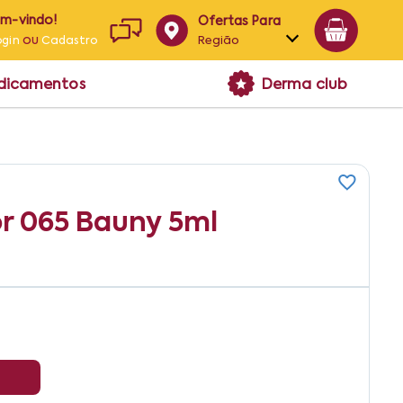
em-vindo!
Ofertas Para
ou
Região
ogin
Cadastro
Alagoas
edicamentos
Derma club
Bahia
Paraíba
Pernambuco
or 065 Bauny 5ml