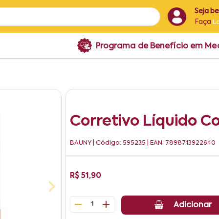
Seja b
Faça
L
Programa de Benefício em M
Corretivo Líquido C
BAUNY
| Código: 595235 | EAN: 7898713922640
R$ 51,90
1
Adicionar