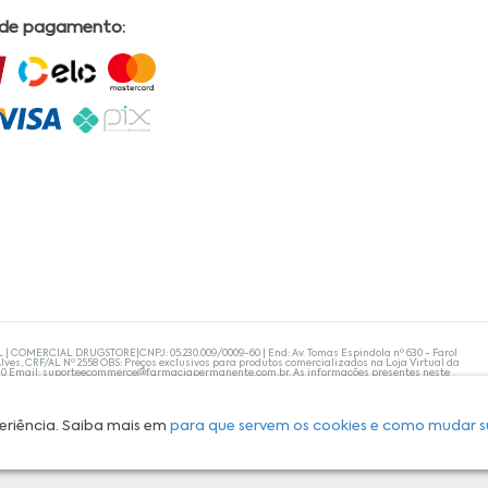
 de pagamento:
L | COMERCIAL DRUGSTORE|CNPJ: 05.230.009/0009-60 | End: Av. Tomas Espindola nº 630 - Farol
lves, CRF/AL Nº 2558 OBS: Preços exclusivos para produtos comercializados na Loja Virtual da
30 Email:
suporteecommerce@farmaciapermanente.com.br
. As informações presentes neste
 orientações de um profissional da área médica. Apenas o médico está capacitado para
s persistirem, um médico deve ser consultado. A Farmácia Permanente trabalha com as
 compras com tranquilidade. A privacidade e a segurança dos clientes são compromissos da
isponibilidade de produto em nosso estoque.
eriência. Saiba mais em
para que servem os cookies e como mudar s