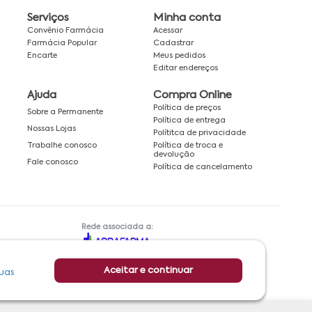
Serviços
Minha conta
Convênio Farmácia
Acessar
Farmácia Popular
Cadastrar
Encarte
Meus pedidos
Editar endereços
Ajuda
Compra Online
Política de preços
Sobre a Permanente
Política de entrega
Nossas Lojas
Polítitca de privacidade
Política de troca e
Trabalhe conosco
devolução
Fale conosco
Política de cancelamento
Rede associada a:
Aceitar e continuar
uas