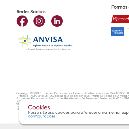
Formas
Redes Sociais
Copyright ©? 2021 Farmácias Permanente - Todos os direitos reservados. RAZÃO SOCIA
- Maceió - AL| CEP:57.051-000 Farmacêutica Responsável: Maria Cristiene de Oliveira A
Farmácias Permanente | Horário de Atendimento: De Segunda à Sexta das 8h00 às 17h
site não devem ser utilizadas para automedicação e, de forma alguma, substituem as
diagnosticar problemas de saúde e prescrever o tratamento adequado. Se os sintoma
tecnologias mais avançadas de proteção de dados, para que você possa realizar suas
Cookies
Farmácias Permanente. Todos os pedidos efetuados estão sujeitos à confirmação da d
Nosso site usa cookies para oferecer uma melhor exp
configurações.