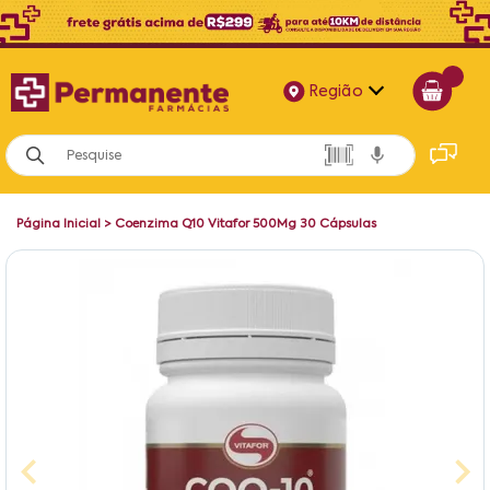
Região
Alagoas
Bahia
Página Inicial
>
Coenzima Q10 Vitafor 500Mg 30 Cápsulas
Paraíba
Pernambuco