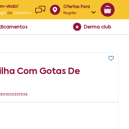
em-vindo!
Ofertas Para
ou
Região
ogin
Cadastro
Alagoas
edicamentos
Derma club
Bahia
Paraíba
Pernambuco
nilha Com Gotas De
: 7891000339596