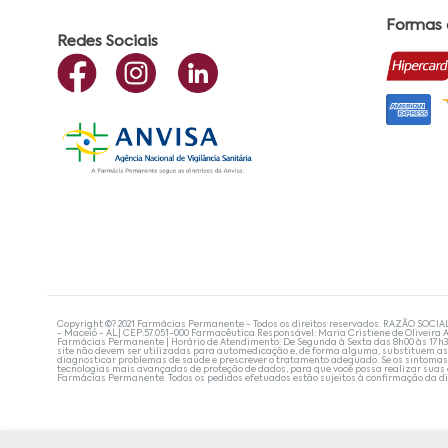
Formas
Redes Sociais
Copyright ©? 2021 Farmácias Permanente - Todos os direitos reservados. RAZÃO SOCIA
- Maceió - AL| CEP:57.051-000 Farmacêutica Responsável: Maria Cristiene de Oliveira A
Farmácias Permanente | Horário de Atendimento: De Segunda à Sexta das 8h00 às 17h
site não devem ser utilizadas para automedicação e, de forma alguma, substituem as
diagnosticar problemas de saúde e prescrever o tratamento adequado. Se os sintoma
tecnologias mais avançadas de proteção de dados, para que você possa realizar suas
Farmácias Permanente. Todos os pedidos efetuados estão sujeitos à confirmação da d