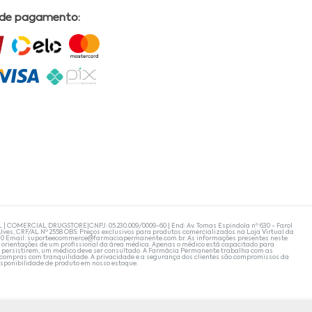
 de pagamento:
L | COMERCIAL DRUGSTORE|CNPJ: 05.230.009/0009-60 | End: Av. Tomas Espindola nº 630 - Farol
lves, CRF/AL Nº 2558 OBS: Preços exclusivos para produtos comercializados na Loja Virtual da
30 Email:
suporteecommerce@farmaciapermanente.com.br
. As informações presentes neste
 orientações de um profissional da área médica. Apenas o médico está capacitado para
s persistirem, um médico deve ser consultado. A Farmácia Permanente trabalha com as
 compras com tranquilidade. A privacidade e a segurança dos clientes são compromissos da
isponibilidade de produto em nosso estoque.