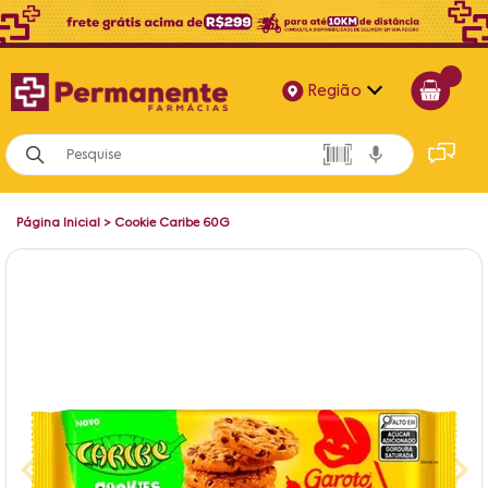
Região
Alagoas
Bahia
Página Inicial
>
Cookie Caribe 60G
Paraíba
Pernambuco