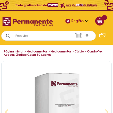
Região
Alagoas
Bahia
Página Inicial
>
Medicamentos
>
Medicamentos
>
Cálcio
>
Condroflex
Paraíba
Abacaxi Zodiac Caixa 30 Sachês
Pernambuco