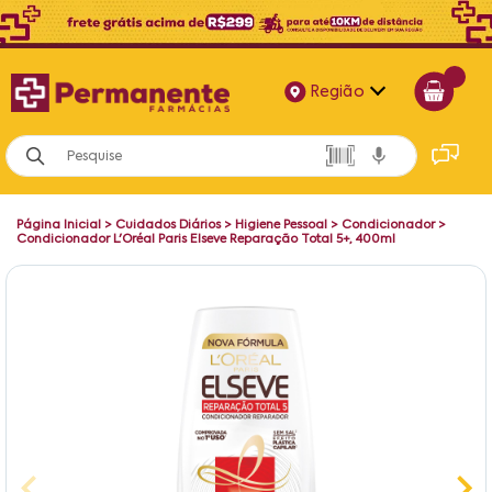
Região
Alagoas
Bahia
Página Inicial
>
Cuidados Diários
>
Higiene Pessoal
>
Condicionador
>
Paraíba
Condicionador L'Oréal Paris Elseve Reparação Total 5+, 400ml
Pernambuco