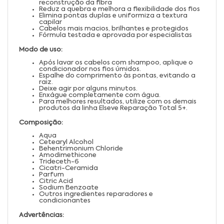
reconstrução da fibra
Reduz a quebra e melhora a flexibilidade dos fios
Elimina pontas duplas e uniformiza a textura
capilar
Cabelos mais macios, brilhantes e protegidos
Fórmula testada e aprovada por especialistas
Modo de uso:
Após lavar os cabelos com shampoo, aplique o
condicionador nos fios úmidos.
Espalhe do comprimento às pontas, evitando a
raiz.
Deixe agir por alguns minutos.
Enxágue completamente com água.
Para melhores resultados, utilize com os demais
produtos da linha Elseve Reparação Total 5+.
Composição:
Aqua
Cetearyl Alcohol
Behentrimonium Chloride
Amodimethicone
Trideceth-6
Cicatri-Ceramida
Parfum
Citric Acid
Sodium Benzoate
Outros ingredientes reparadores e
condicionantes
Advertências: