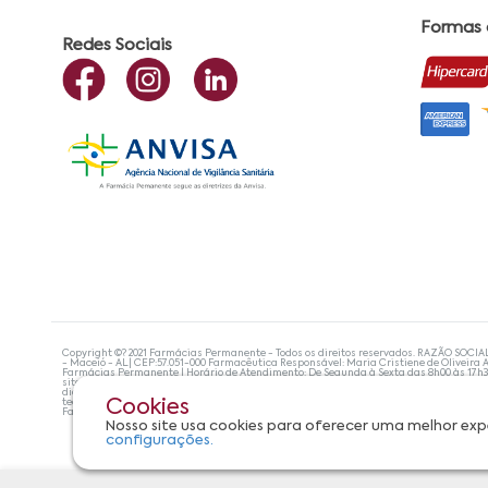
Formas
Redes Sociais
Copyright ©? 2021 Farmácias Permanente - Todos os direitos reservados. RAZÃO SOCIA
- Maceió - AL| CEP:57.051-000 Farmacêutica Responsável: Maria Cristiene de Oliveira A
Farmácias Permanente | Horário de Atendimento: De Segunda à Sexta das 8h00 às 17h
site não devem ser utilizadas para automedicação e, de forma alguma, substituem as
diagnosticar problemas de saúde e prescrever o tratamento adequado. Se os sintoma
tecnologias mais avançadas de proteção de dados, para que você possa realizar suas
Cookies
Farmácias Permanente. Todos os pedidos efetuados estão sujeitos à confirmação da d
Nosso site usa cookies para oferecer uma melhor exp
configurações.