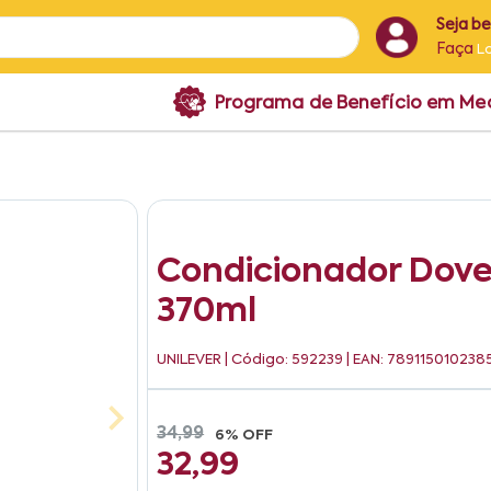
Seja b
Faça
L
Programa de Benefício em M
Condicionador Dove 
370ml
UNILEVER
| Código: 592239 | EAN: 789115010238
34,99
6% OFF
32,99