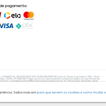
 de pagamento:
L | COMERCIAL DRUGSTORE|CNPJ: 05.230.009/0009-60 | End: Av. Tomas Espindola nº 630 - Farol
lves, CRF/AL Nº 2558 OBS: Preços exclusivos para produtos comercializados na Loja Virtual da
30 Email:
suporteecommerce@farmaciapermanente.com.br
. As informações presentes neste
 orientações de um profissional da área médica. Apenas o médico está capacitado para
s persistirem, um médico deve ser consultado. A Farmácia Permanente trabalha com as
 compras com tranquilidade. A privacidade e a segurança dos clientes são compromissos da
isponibilidade de produto em nosso estoque.
eriência. Saiba mais em
para que servem os cookies e como mudar s