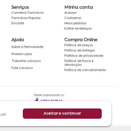
Serviços
Minha conta
Convênio Farmácia
Acessar
Farmácia Popular
Cadastrar
Encarte
Meus pedidos
Editar endereços
Ajuda
Compra Online
Política de preços
Sobre a Permanente
Política de entrega
Nossas Lojas
Polítitca de privacidade
Política de troca e
Trabalhe conosco
devolução
Fale conosco
Política de cancelamento
Rede associada a:
Aceitar e continuar
uas