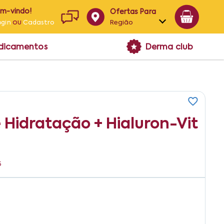
em-vindo!
Ofertas Para
ou
Região
ogin
Cadastro
Alagoas
edicamentos
Derma club
Bahia
Paraíba
Pernambuco
Hidratação + Hialuron-Vit
5