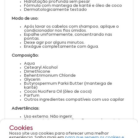
Hidratação profunda sem pesar
Fórmula com manteiga de karité e óleo de coco
Dermatologicamente testado
Modo de uso:
Após lavar os cabelos com shampoo, aplique o
condicionador nos fios úmidos.
Espalhe uniformemente, concentrando nas
pontas.
Deixe agir por alguns minutos.
Enxágue completamente com água.
Composição:
Aqua
Cetearyl Alcohol
Dimethicone
Behentrimonium Chloride
Glycerin
Butyrospermum Parkii Butter (manteiga de
karité)
Cocos Nucifera Oil (óleo de coco)
Parfum
Outros ingredientes compatíveis com uso capilar
Advertências:
Uso externo. Não ingerir.
Evite contato com os olhos. Em caso de contato,
enxágue abundantemente.
Cookies
Suspenda o uso em caso de irritação ou alergia.
Mantenha fora do alcance de crianças.
Nosso site usa cookies para oferecer uma melhor
Armazene em local fresco, seco e ao abrigo da
experiência. Saiba mais em
para que servem os cookies e