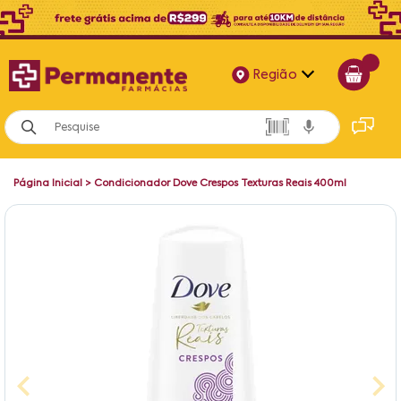
Região
Alagoas
Bahia
Página Inicial
>
Condicionador Dove Crespos Texturas Reais 400ml
Paraíba
Pernambuco