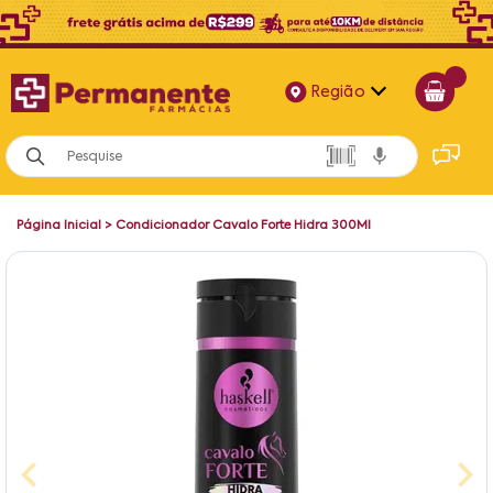
Região
Alagoas
Bahia
Página Inicial
>
Condicionador Cavalo Forte Hidra 300Ml
Paraíba
Pernambuco