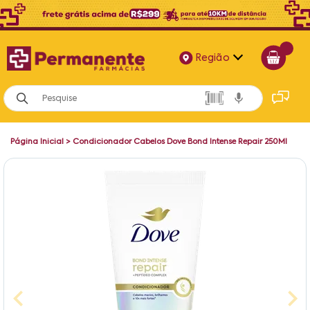
Região
Alagoas
Bahia
Página Inicial
>
Condicionador Cabelos Dove Bond Intense Repair 250Ml
Paraíba
Pernambuco