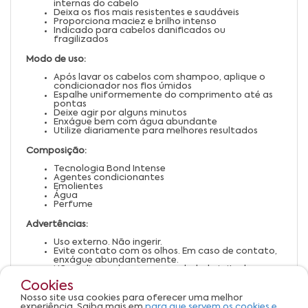
internas do cabelo
Deixa os fios mais resistentes e saudáveis
Proporciona maciez e brilho intenso
Indicado para cabelos danificados ou
fragilizados
Modo de uso:
Após lavar os cabelos com shampoo, aplique o
condicionador nos fios úmidos
Espalhe uniformemente do comprimento até as
pontas
Deixe agir por alguns minutos
Enxágue bem com água abundante
Utilize diariamente para melhores resultados
Composição:
Tecnologia Bond Intense
Agentes condicionantes
Emolientes
Água
Perfume
Advertências:
Uso externo. Não ingerir.
Evite contato com os olhos. Em caso de contato,
enxágue abundantemente.
Não aplicar sobre o couro cabeludo irritado ou
lesionado.
Cookies
Suspenda o uso em caso de irritação ou alergia.
Mantenha fora do alcance de crianças.
Nosso site usa cookies para oferecer uma melhor
Conservar em local fresco, seco e ao abrigo da luz
experiência. Saiba mais em
para que servem os cookies e