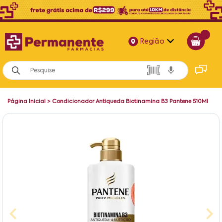
Região
Alagoas
Bahia
Página Inicial
>
Condicionador Antiqueda Biotinamina B3 Pantene 510Ml
Paraíba
Pernambuco