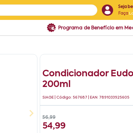
Seja b
Faça
L
Programa de Benefício em M
Condicionador Eudo
200ml
SIAGE
| Código: 567687 | EAN: 7891033925605
56,99
54,99