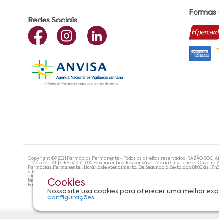
Formas
Redes Sociais
Copyright ©? 2021 Farmácias Permanente - Todos os direitos reservados. RAZÃO SOCIA
- Maceió - AL| CEP:57.051-000 Farmacêutica Responsável: Maria Cristiene de Oliveira A
Farmácias Permanente | Horário de Atendimento: De Segunda à Sexta das 8h00 às 17h
site não devem ser utilizadas para automedicação e, de forma alguma, substituem as
diagnosticar problemas de saúde e prescrever o tratamento adequado. Se os sintoma
tecnologias mais avançadas de proteção de dados, para que você possa realizar suas
Cookies
Farmácias Permanente. Todos os pedidos efetuados estão sujeitos à confirmação da d
Nosso site usa cookies para oferecer uma melhor exp
configurações.