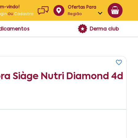
em-vindo!
Ofertas Para
ou
Região
ogin
Cadastro
Alagoas
edicamentos
Derma club
Bahia
Paraíba
Pernambuco
ra Siàge Nutri Diamond 4d