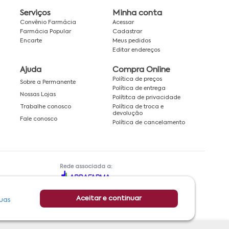
Serviços
Minha conta
Convênio Farmácia
Acessar
Farmácia Popular
Cadastrar
Encarte
Meus pedidos
Editar endereços
Ajuda
Compra Online
Política de preços
Sobre a Permanente
Política de entrega
Nossas Lojas
Polítitca de privacidade
Política de troca e
Trabalhe conosco
devolução
Fale conosco
Política de cancelamento
Rede associada a:
Aceitar e continuar
uas