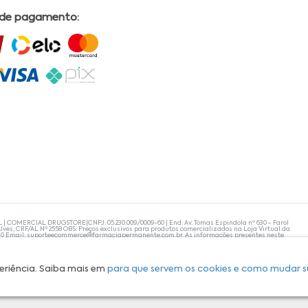
 de pagamento:
L | COMERCIAL DRUGSTORE|CNPJ: 05.230.009/0009-60 | End: Av. Tomas Espindola nº 630 - Farol
lves, CRF/AL Nº 2558 OBS: Preços exclusivos para produtos comercializados na Loja Virtual da
30 Email:
suporteecommerce@farmaciapermanente.com.br
. As informações presentes neste
 orientações de um profissional da área médica. Apenas o médico está capacitado para
s persistirem, um médico deve ser consultado. A Farmácia Permanente trabalha com as
 compras com tranquilidade. A privacidade e a segurança dos clientes são compromissos da
isponibilidade de produto em nosso estoque.
eriência. Saiba mais em
para que servem os cookies e como mudar s