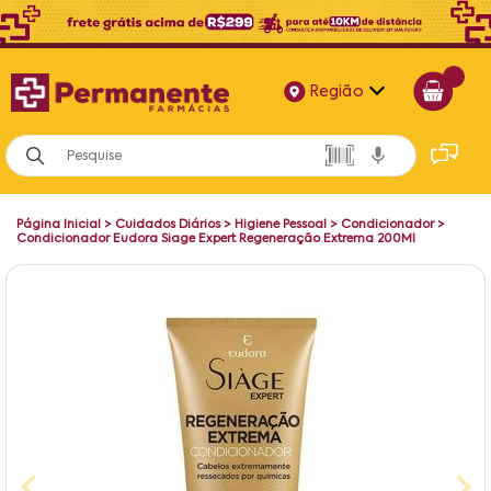
Região
Alagoas
Bahia
Página Inicial
>
Cuidados Diários
>
Higiene Pessoal
>
Condicionador
>
Paraíba
Condicionador Eudora Siage Expert Regeneração Extrema 200Ml
Pernambuco