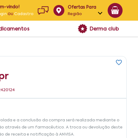
em-vindo!
Ofertas Para
ou
Região
ogin
Cadastro
Alagoas
edicamentos
Derma club
Bahia
Paraíba
Pernambuco
pr
12420124
rolada e a conclusão da compra será realizada mediante o
ão através de um farmacêutico. A troca ou devolução deste
ão de receita e notificação à ANVISA.