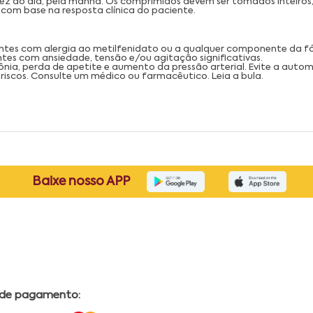
vez ao dia, pela manhã. Os comprimidos devem ser tomados inteiros,
com base na resposta clínica do paciente.
cientes com alergia ao metilfenidato ou a qualquer componente da f
tes com ansiedade, tensão e/ou agitação significativas.
sônia, perda de apetite e aumento da pressão arterial. Evite a auto
iscos. Consulte um médico ou farmacêutico. Leia a bula.
Baixe nosso APP
 de pagamento: