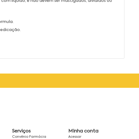
 com líquido, e não devem ser mastigados, divididos ou
órmula.
medicação.
Serviços
Minha conta
Convênio Farmácia
Acessar