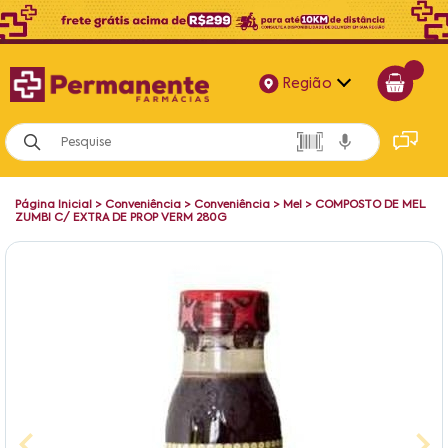
Região
Alagoas
Bahia
Página Inicial
>
Conveniência
>
Conveniência
>
Mel
>
COMPOSTO DE MEL
Paraíba
ZUMBI C/ EXTRA DE PROP VERM 280G
Pernambuco