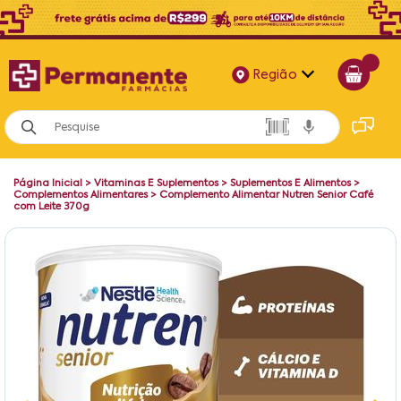
Região
Alagoas
Bahia
Página Inicial
>
Vitaminas E Suplementos
>
Suplementos E Alimentos
>
Paraíba
Complementos Alimentares
>
Complemento Alimentar Nutren Senior Café
com Leite 370g
Pernambuco