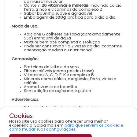
da massa muscular
Contém
26 vitaminas e minerais
, incluindo cálcio,
ferro, zinco e vitaminas do complexo B
Sabor baunilha suave e agradável
Embalagem de
380g
, prática para o dia a dia
Modo de uso:
Adicione 6 colheres de sopa (aproximadamente
55g) em 180ml de água
Misture bem até completa dissolução
Pode ser consumido 1 a 2 vezes ao dia, conforme
orientação médica ou nutricional
Composição:
Proteínas do leite e do soro
Fibras solúveis (como polidextrose)
Vitaminas A, C, D, E, K e complexo B
Minerais como cálcio, magnésio, ferro, zinco e
selênio
Aromatizante de baunilha
Sem adição de açúcares e glúten
Advertências:
Este produto não é um medicamento
Uso adulto. Manter fora do alcance de crianças
Cookies
Conservar em local seco, fresco e ao abrigo da luz
Consulte um profissional de saúde antes de iniciar
Nosso site usa cookies para oferecer uma melhor
o uso, especialmente em casos de restrições
experiência. Saiba mais em
para que servem os cookies e
alimentares
como mudar suas configurações.