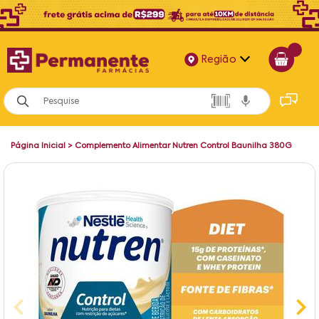
Região
Alagoas
Bahia
Página Inicial
>
Complemento Alimentar Nutren Control Baunilha 380G
Paraíba
Pernambuco