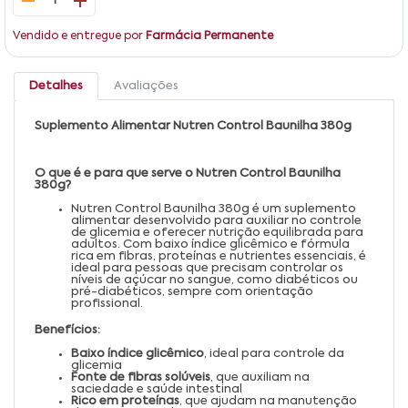
1
Vendido e entregue por
Farmácia Permanente
Detalhes
Avaliações
Suplemento Alimentar Nutren Control Baunilha 380g
O que é e para que serve o Nutren Control Baunilha
380g?
Nutren Control Baunilha 380g é um suplemento
alimentar desenvolvido para auxiliar no controle
de glicemia e oferecer nutrição equilibrada para
adultos. Com baixo índice glicêmico e fórmula
rica em fibras, proteínas e nutrientes essenciais, é
ideal para pessoas que precisam controlar os
níveis de açúcar no sangue, como diabéticos ou
pré-diabéticos, sempre com orientação
profissional.
Benefícios:
Baixo índice glicêmico
, ideal para controle da
glicemia
Fonte de fibras solúveis
, que auxiliam na
saciedade e saúde intestinal
Rico em proteínas
, que ajudam na manutenção