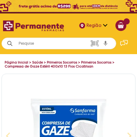
Região
Alagoas
Bahia
Página Inicial
>
Saúde
>
Primeiros Socorros
>
Primeiros Socorros
>
Paraíba
Compressa de Gaze Estéril 400x10 13 Fios Cicatrisan
Pernambuco