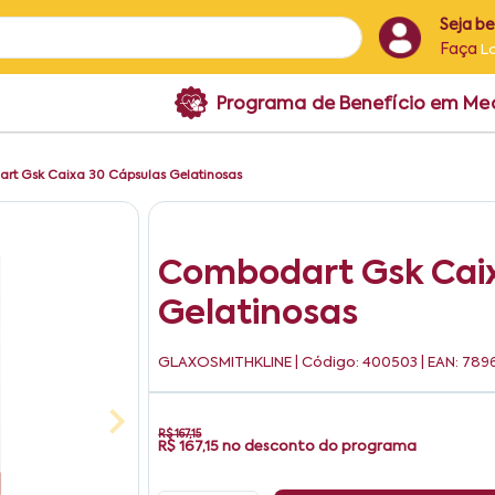
Seja b
Faça
L
Programa de Benefício em M
rt Gsk Caixa 30 Cápsulas Gelatinosas
Combodart Gsk Caix
Gelatinosas
GLAXOSMITHKLINE
| Código: 400503 | EAN: 78
R$ 167,15
R$ 167,15
no desconto do programa