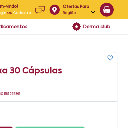
em-vindo!
Ofertas Para
ou
Região
ogin
Cadastro
Alagoas
edicamentos
Derma club
Bahia
Paraíba
Pernambuco
a 30 Cápsulas
96015523398