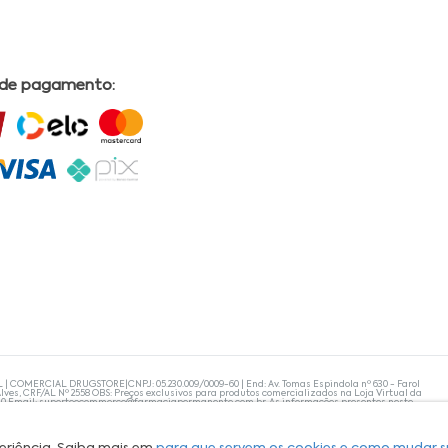
 de pagamento:
L | COMERCIAL DRUGSTORE|CNPJ: 05.230.009/0009-60 | End: Av. Tomas Espindola nº 630 - Farol
lves, CRF/AL Nº 2558 OBS: Preços exclusivos para produtos comercializados na Loja Virtual da
30 Email:
suporteecommerce@farmaciapermanente.com.br
. As informações presentes neste
 orientações de um profissional da área médica. Apenas o médico está capacitado para
s persistirem, um médico deve ser consultado. A Farmácia Permanente trabalha com as
 compras com tranquilidade. A privacidade e a segurança dos clientes são compromissos da
isponibilidade de produto em nosso estoque.