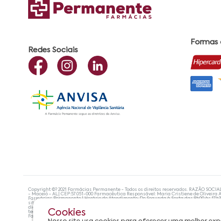
Formas
Redes Sociais
Copyright ©? 2021 Farmácias Permanente - Todos os direitos reservados. RAZÃO SOCIA
- Maceió - AL| CEP:57.051-000 Farmacêutica Responsável: Maria Cristiene de Oliveira A
Farmácias Permanente | Horário de Atendimento: De Segunda à Sexta das 8h00 às 17h
site não devem ser utilizadas para automedicação e, de forma alguma, substituem as
diagnosticar problemas de saúde e prescrever o tratamento adequado. Se os sintoma
Cookies
tecnologias mais avançadas de proteção de dados, para que você possa realizar suas
Farmácias Permanente. Todos os pedidos efetuados estão sujeitos à confirmação da d