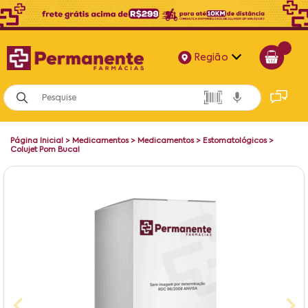
Região
Alagoas
Bahia
Página Inicial
>
Medicamentos
>
Medicamentos
>
Estomatológicos
>
Paraíba
Colujet Pom Bucal
Pernambuco