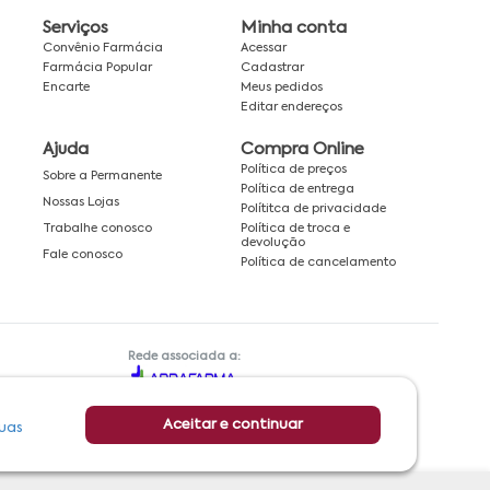
Serviços
Minha conta
Convênio Farmácia
Acessar
Farmácia Popular
Cadastrar
Encarte
Meus pedidos
Editar endereços
Ajuda
Compra Online
Política de preços
Sobre a Permanente
Política de entrega
Nossas Lojas
Polítitca de privacidade
Política de troca e
Trabalhe conosco
devolução
Fale conosco
Política de cancelamento
Rede associada a:
Aceitar e continuar
uas