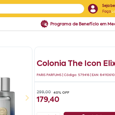
Seja b
Faça
L
Programa de Benefício em M
Colonia The Icon El
PARIS PARFUMS
| Código: 579416 | EAN: 8411061
299,00
40% OFF
179,40