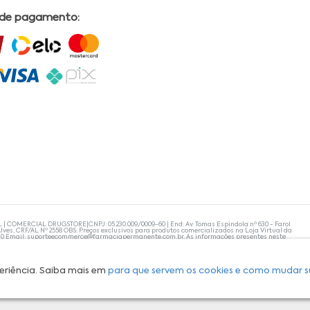
 de pagamento:
L | COMERCIAL DRUGSTORE|CNPJ: 05.230.009/0009-60 | End: Av. Tomas Espindola nº 630 - Farol
lves, CRF/AL Nº 2558 OBS: Preços exclusivos para produtos comercializados na Loja Virtual da
30 Email:
suporteecommerce@farmaciapermanente.com.br
. As informações presentes neste
 orientações de um profissional da área médica. Apenas o médico está capacitado para
s persistirem, um médico deve ser consultado. A Farmácia Permanente trabalha com as
 compras com tranquilidade. A privacidade e a segurança dos clientes são compromissos da
isponibilidade de produto em nosso estoque.
eriência. Saiba mais em
para que servem os cookies e como mudar s