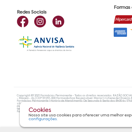
Formas
Redes Sociais
Copyright ©? 2021 Farmácias Permanente - Todos os direitos reservados. RAZÃO SOCIA
- Maceió - AL| CEP:57.051-000 Farmacêutica Responsável: Maria Cristiene de Oliveira A
Farmácias Permanente | Horário de Atendimento: De Segunda à Sexta das 8h00 às 17h
site não devem ser utilizadas para automedicação e, de forma alguma, substituem as
diagnosticar problemas de saúde e prescrever o tratamento adequado. Se os sintoma
tecnologias mais avançadas de proteção de dados, para que você possa realizar suas
Cookies
Farmácias Permanente. Todos os pedidos efetuados estão sujeitos à confirmação da d
Nosso site usa cookies para oferecer uma melhor exp
configurações.