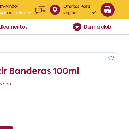
em-vindo!
Ofertas Para
ou
Região
ogin
Cadastro
Alagoas
edicamentos
Derma club
Bahia
Paraíba
Pernambuco
ixir Banderas 100ml
057643