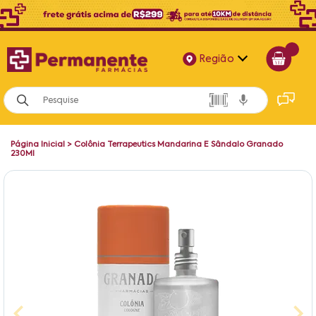
Região
Alagoas
Bahia
Página Inicial
>
Colônia Terrapeutics Mandarina E Sândalo Granado
Paraíba
230Ml
Pernambuco