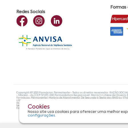
Formas
Redes Sociais
Copyright ©? 2021 Farmácias Permanente - Todos os direitos reservados. RAZÃO SOCIA
- Maceió - AL| CEP:57.051-000 Farmacêutica Responsável: Maria Cristiene de Oliveira A
Farmácias Permanente | Horário de Atendimento: De Segunda à Sexta das 8h00 às 17h
site não devem ser utilizadas para automedicação e, de forma alguma, substituem as
diagnosticar problemas de saúde e prescrever o tratamento adequado. Se os sintoma
tecnologias mais avançadas de proteção de dados, para que você possa realizar suas
Cookies
Farmácias Permanente. Todos os pedidos efetuados estão sujeitos à confirmação da d
Nosso site usa cookies para oferecer uma melhor exp
configurações.