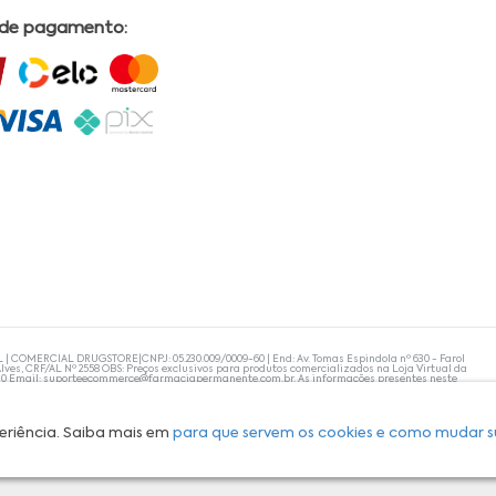
 de pagamento:
L | COMERCIAL DRUGSTORE|CNPJ: 05.230.009/0009-60 | End: Av. Tomas Espindola nº 630 - Farol
lves, CRF/AL Nº 2558 OBS: Preços exclusivos para produtos comercializados na Loja Virtual da
30 Email:
suporteecommerce@farmaciapermanente.com.br
. As informações presentes neste
 orientações de um profissional da área médica. Apenas o médico está capacitado para
s persistirem, um médico deve ser consultado. A Farmácia Permanente trabalha com as
 compras com tranquilidade. A privacidade e a segurança dos clientes são compromissos da
isponibilidade de produto em nosso estoque.
eriência. Saiba mais em
para que servem os cookies e como mudar s