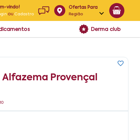
em-vindo!
Ofertas Para
ou
Região
ogin
Cadastro
Alagoas
edicamentos
Derma club
Bahia
Paraíba
Pernambuco
 Alfazema Provençal
10