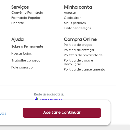
Serviços
Minha conta
Convênio Farmácia
Acessar
Farmácia Popular
Cadastrar
Encarte
Meus pedidos
Editar endereços
Ajuda
Compra Online
Política de preços
Sobre a Permanente
Política de entrega
Nossas Lojas
Polítitca de privacidade
Política de troca e
Trabalhe conosco
devolução
Fale conosco
Política de cancelamento
Rede associada a:
Aceitar e continuar
uas