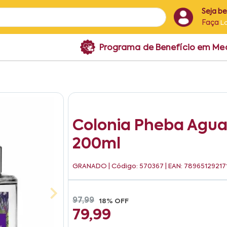
Seja b
Faça
L
Programa de Benefício em M
Colonia Pheba Agua
200ml
GRANADO
| Código: 570367 | EAN: 78965129217
97,99
18% OFF
79,99