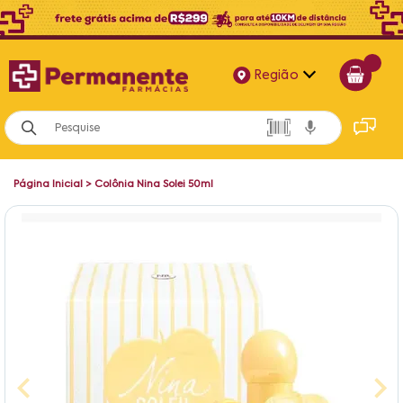
Região
Alagoas
Bahia
Página Inicial
>
Colônia Nina Solei 50ml
Paraíba
Pernambuco