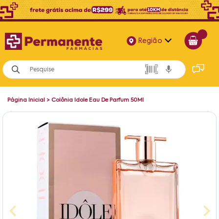
Região
Alagoas
Bahia
Página Inicial
>
Colônia Idole Eau De Parfum 50Ml
Paraíba
Pernambuco