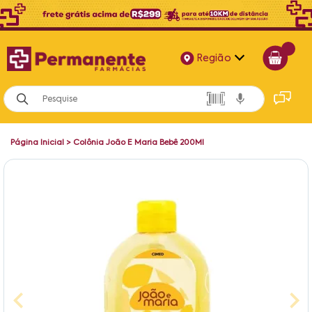
Região
Alagoas
Bahia
Página Inicial
>
Colônia João E Maria Bebê 200Ml
Paraíba
Pernambuco