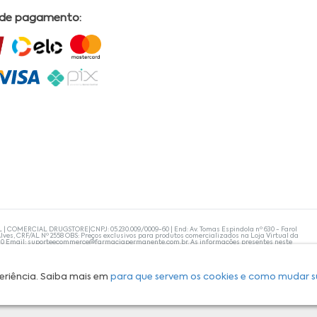
 de pagamento:
L | COMERCIAL DRUGSTORE|CNPJ: 05.230.009/0009-60 | End: Av. Tomas Espindola nº 630 - Farol
lves, CRF/AL Nº 2558 OBS: Preços exclusivos para produtos comercializados na Loja Virtual da
30 Email:
suporteecommerce@farmaciapermanente.com.br
. As informações presentes neste
 orientações de um profissional da área médica. Apenas o médico está capacitado para
s persistirem, um médico deve ser consultado. A Farmácia Permanente trabalha com as
 compras com tranquilidade. A privacidade e a segurança dos clientes são compromissos da
isponibilidade de produto em nosso estoque.
eriência. Saiba mais em
para que servem os cookies e como mudar s