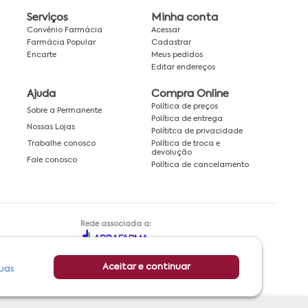
Serviços
Minha conta
Convênio Farmácia
Acessar
Farmácia Popular
Cadastrar
Encarte
Meus pedidos
Editar endereços
Ajuda
Compra Online
Política de preços
Sobre a Permanente
Política de entrega
Nossas Lojas
Polítitca de privacidade
Política de troca e
Trabalhe conosco
devolução
Fale conosco
Política de cancelamento
Rede associada a:
Aceitar e continuar
uas