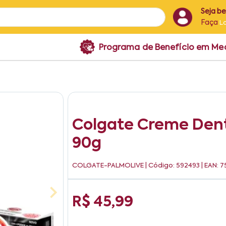
Seja b
Faça
L
Programa de Benefício em M
Colgate Creme Denta
90g
COLGATE-PALMOLIVE
| Código: 592493 | EAN:
R$ 45,99