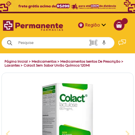
Região
Alagoas
Bahia
Página Inicial
>
Medicamentos
>
Medicamentos Isentos De Prescrição
>
Paraíba
Laxantes
>
Colact Sem Sabor União Química 120Ml
Pernambuco