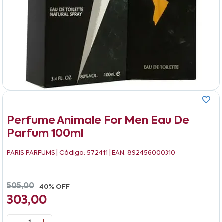
Perfume Animale For Men Eau De
Parfum 100ml
PARIS PARFUMS
| Código: 572411 | EAN: 892456000310
505,00
40% OFF
303,00