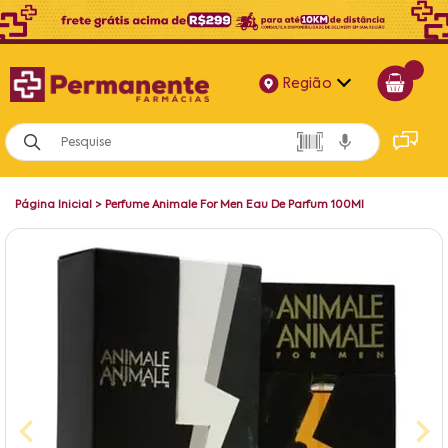
Região
Alagoas
Bahia
Página Inicial
>
Perfume Animale For Men Eau De Parfum 100Ml
Paraíba
Pernambuco